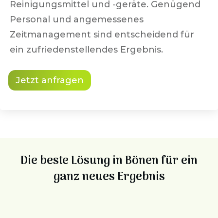
Reinigungsmittel und -geräte. Genügend
Personal und angemessenes
Zeitmanagement sind entscheidend für
ein zufriedenstellendes Ergebnis.
Jetzt anfragen
Spezialisierung
Die beste Lösung in
Bönen
für ein
ganz neues Ergebnis
Wir haben uns entschieden nicht mehr
alles anzubieten, sondern uns auf
wenige Leistungen zu begrenzen, um