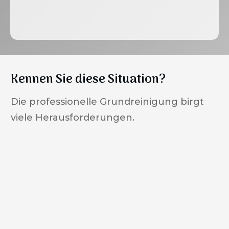
JETZT ANGEBOT ANFORDERN
Kennen Sie diese Situation?
Die professionelle Grundreinigung birgt
viele Herausforderungen.
01
In Ihren Räumlichkeiten gibt es den
Bedarf nach einer einmaligen, dafür
sehr intensiven Reinigung, um alles
auch Hochglanz zu bringen.