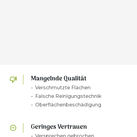
03
Sie wünschen sich eine Firma, die Sie
zuverlässig, kompetent und zu einem
fairen Preis bei Ihrem Anliegen
unterstützt und Ihre Räumlichkeit
reinigt.
Mangelnde Qualität
• Verschmutzte Flächen
• Falsche Reinigungstechnik
• Oberflächenbeschädigung
Geringes Vertrauen
•
Versprechen gebrochen